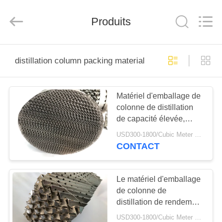
Anping
yuanhai
wire
Produits
mesh
products
Co.,
Ltd.
All
MAISON
Rights
Reserved.
distillation column packing material
PRODUITS
Matériel d'emballage de
colonne de distillation
VR
de capacité élevée,
SHOW
emballage de coques de
USD300-1800/Cubic Meter MOQ:8 mètres cubes
gaze de fil
CONTACT
AU
SUJET
Le matériel d'emballage
de colonne de
DE
distillation de rendement
NOUS
élevé, engrènent
USD300-1800/Cubic Meter MOQ:20 mètres cubes