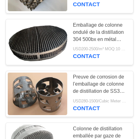
l'emballage ondulé
CONTACT
VISITE
D'USINE
Emballage de colonne
ondulé de la distillation
304 500bx en métal
CONTRÔLE
d'acier inoxydable
USD200-2500/m³ MOQ:10 mètres cubes
DE
CONTACT
QUALITÉ
Preuve de corrosion de
CONTACTEZ-
l'emballage de colonne
NOUS
de distillation de SS304
16mm 25mm ISO9001
USD280-1500/Cubic Meter MOQ:5 mètres cubes
CONTACT
NOUVELLES
Colonne de distillation
DEMANDEZ
emballée par gaze de