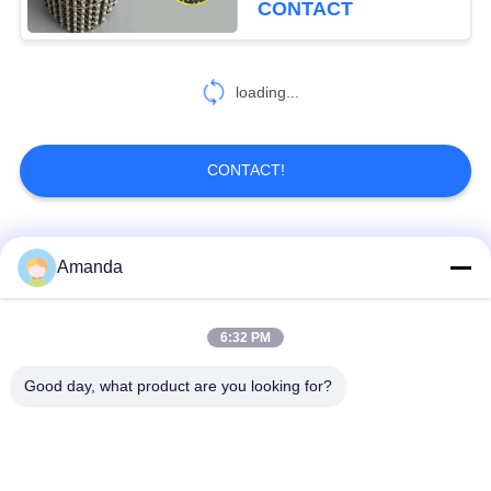
CONTACT
loading...
CONTACT!
Catégories populaires
Tous
Amanda
emballage de tour en
Emballage structuré
6:32 PM
métal
par métal
Good day, what product are you looking for?
Emballage aléatoire
grillage en gabion
en métal