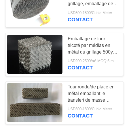
UNE
grillage, emballage de
CITATION
structure dans la
USD300-1800/Cubic Meter MOQ:15 mètres cubes
distillation 350 Y
CONTACT
PLAN
DU
Emballage de tour
tricoté par médias en
SITE
métal du grillage 500y
de transfert de masse
USD200-2500/m³ MOQ:5 mètres cubes
pour la colonne de
PRIVACY
CONTACT
distillation
POLICY
Tour ronde/de place en
métal emballant le
transfert de masse
élevée anticorrosion
USD300-1800/Cubic Meter MOQ:5 mètres cubes
125Y
CONTACT