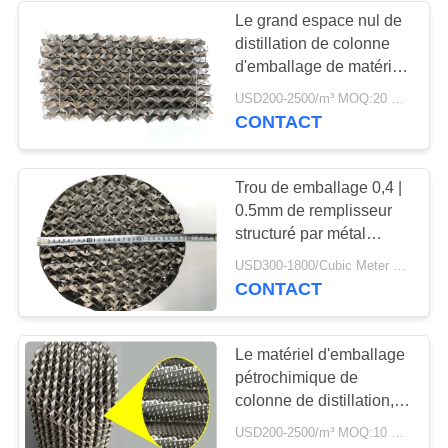
Le grand espace nul de
distillation de colonne
d'emballage de matériel
de fonction acide légère
USD200-2500/m³ MOQ:20 mètres cubes
d'alcali
CONTACT
Trou de emballage 0,4 |
0.5mm de remplisseur
structuré par métal
pétrochimique
USD300-1800/Cubic Meter MOQ:15 mètres cubes
anticorrosion
CONTACT
Le matériel d'emballage
pétrochimique de
colonne de distillation,
orifice a ridé 350Y de
USD200-2500/m³ MOQ:10 mètres cubes
empaquetage