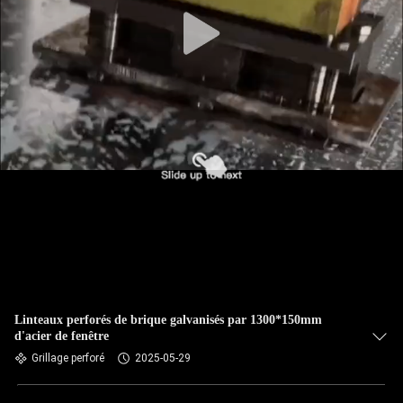
VISITE
D'USINE
CONTRÔLE
DE
QUALITÉ
CONTACTEZ-
NOUS
NOUVELLES
Linteaux perforés de brique galvanisés par 1300*150mm
d'acier de fenêtre
Grillage perforé
2025-05-29
DEMANDEZ