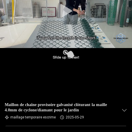
VISITE
D'USINE
CONTRÔLE
DE
QUALITÉ
CONTACTEZ-
NOUS
NOUVELLES
Maillon de chaîne provisoire galvanisé clôturant la maille
4.0mm de cyclone/diamant pour le jardin
maillage temporaire escrime
2025-05-29
DEMANDEZ