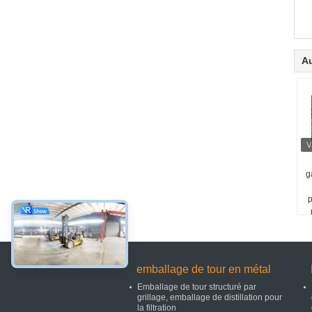
Au
g
p
emballage de tour en métal
Emballage de tour structuré par
grillage, emballage de distillation pour
la filtration