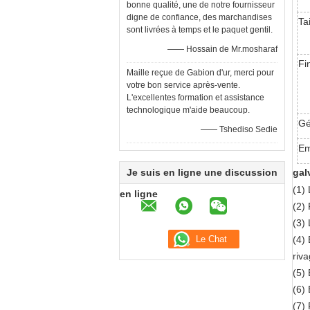
bonne qualité, une de notre fournisseur
digne de confiance, des marchandises
Ta
sont livrées à temps et le paquet gentil.
—— Hossain de Mr.mosharaf
Fi
Maille reçue de Gabion d'ur, merci pour
votre bon service après-vente.
L'excellentes formation et assistance
technologique m'aide beaucoup.
Gé
—— Tshediso Sedie
Em
Je suis en ligne une discussion
gal
(1) 
en ligne
(2)
(3) 
(4)
riva
(5)
(6) 
(7)