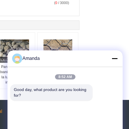
(
0
/ 3000)
Amanda
Panier de gabion
PVC / fil de fer
lvanisé à chaud pour
galvanisé à chaud
8:52 AM
la lutte contre les
Gabion filet de fil pour
inondations
la protection de pente
Good day, what product are you looking 
for?
al
Demande de soumission
Envoyez