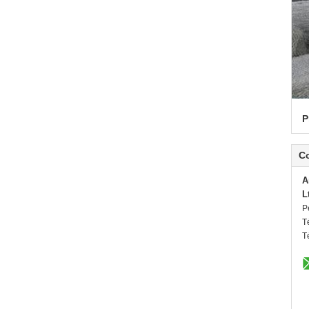
P
C
A
L
P
T
T