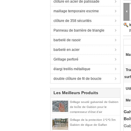
clôture en acier de palissade
maillage temporaire escrime
clôture de 358 sécurités
p
Panneau de barrière de triangle
barbelé de rasoir
barbelé en acier
Mat
Grillage perforé
élargi treillis métallique
Tra
sur
double clôture de fil de boucle
Uti
Les Meilleurs Produits
Met
Grillage soudé galvanisé de Gabion
de boîte de Gabion pour le
Gal
compresseur d'état d'air
Boî
Grillage de la protection 1*1*0.5m
Gabion de digue de Galfan
Gab