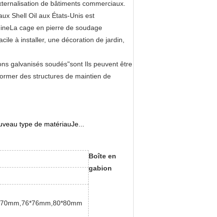
externalisation de bâtiments commerciaux.
ux Shell Oil aux États-Unis est
ChineLa cage en pierre de soudage
cile à installer, une décoration de jardin,
ions galvanisés soudés"
sont
Ils peuvent être
former des structures de maintien de
nouveau type de matériau
Je...
Boîte en
gabion
*70mm,76*76mm,80*80mm