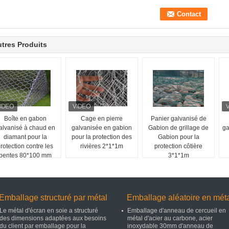
tres Produits
Boîte en gabon
Cage en pierre
Panier galvanisé de
alvanisé à chaud en
galvanisée en gabion
Gabion de grillage de
ga
diamant pour la
pour la protection des
Gabion pour la
rotection contre les
rivières 2*1*1m
protection côtière
pentes 80*100 mm
3*1*1m
Emballage structuré par métal
Emballage aléatoire en mét
Le métal d'écran en soie a structuré
Emballage d'anneau de cercueil en
des dimensions adaptées aux besoins
métal d'acier au carbone, acier
du client par emballage pour la
inoxydable 30mm d'anneau de