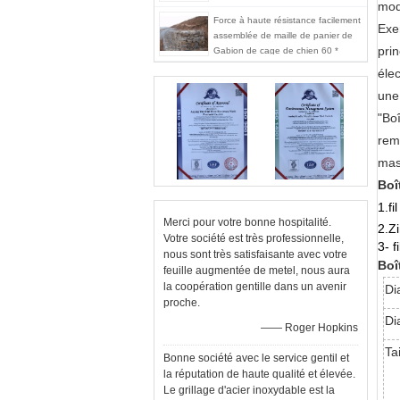
mod
Force à haute résistance facilement
Exe
assemblée de maille de panier de
pri
Gabion de cage de chien 60 *
80mm
élec
une 
"Bo
rem
mas
Boî
1.fi
Merci pour votre bonne hospitalité.
2.Z
Votre société est très professionnelle,
3- 
nous sont très satisfaisante avec votre
Boî
feuille augmentée de metel, nous aura
la coopération gentille dans un avenir
Di
proche.
Di
—— Roger Hopkins
Ta
Bonne société avec le service gentil et
la réputation de haute qualité et élevée.
Le grillage d'acier inoxydable est la