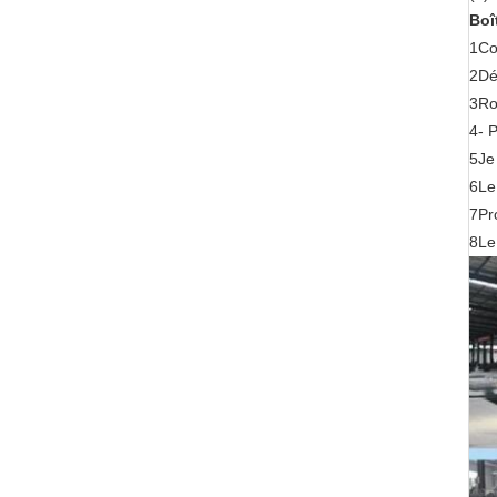
Boî
1Con
2Dé
3Ro
4- P
5Je
6Le 
7Pro
8Le 