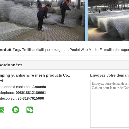
,
,
roduit Tag:
Treillis métallique hexagonal
Poulet Wire Mesh
Fil mailles hexago
oordonnées
nping yuanhai wire mesh products Co.,
Envoyez votre deman
td
ersonne à contacter:
Amanda
éléphone:
008618812186661
élécopieur:
86-318-7615090