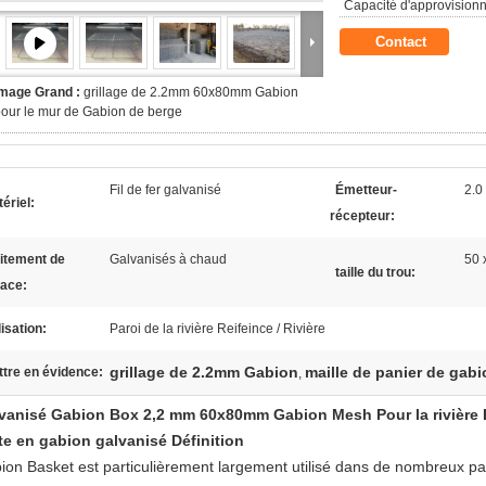
Capacité d'approvision
Contact
Image Grand :
grillage de 2.2mm 60x80mm Gabion
our le mur de Gabion de berge
Fil de fer galvanisé
Émetteur-
2.0
ériel:
récepteur:
itement de
Galvanisés à chaud
50 
taille du trou:
face:
lisation:
Paroi de la rivière Reifeince / Rivière
grillage de 2.2mm Gabion
maille de panier de gab
tre en évidence:
,
vanisé Gabion Box 2,2 mm 60x80mm Gabion Mesh Pour la rivière
te en gabion galvanisé
Définition
ion Basket est particulièrement largement utilisé dans de nombreux pays