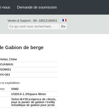
z-nous
Demande de soumission
Ventes & Support：
86--18812186661
Go
de Gabion de berge
Hebei, Chine
YUANHAI
ISO9001
YH-G01
 et expédition:
min:
50M2
USD0.6-1.3/Square Meter
Selon l&#39;exigence de clients,
pour le panier de gabion / treillis
métallique de gabion pour proté