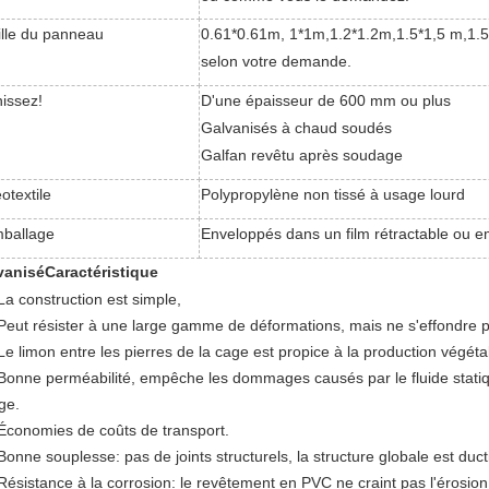
ille du panneau
0.61*0.61m, 1*1m,1.2*1.2m,1.5*1,5 m,1.
selon votre demande.
nissez!
D'une épaisseur de 600 mm ou plus
Galvanisés à chaud soudés
Galfan revêtu après soudage
otextile
Polypropylène non tissé à usage lourd
ballage
Enveloppés dans un film rétractable ou e
vanisé
Caractéristique
La construction est simple,
 Peut résister à une large gamme de déformations, mais ne s'effondre 
Le limon entre les pierres de la cage est propice à la production végéta
 Bonne perméabilité, empêche les dommages causés par le fluide statique
ge.
 Économies de coûts de transport.
Bonne souplesse: pas de joints structurels, la structure globale est ducti
 Résistance à la corrosion: le revêtement en PVC ne craint pas l'érosion