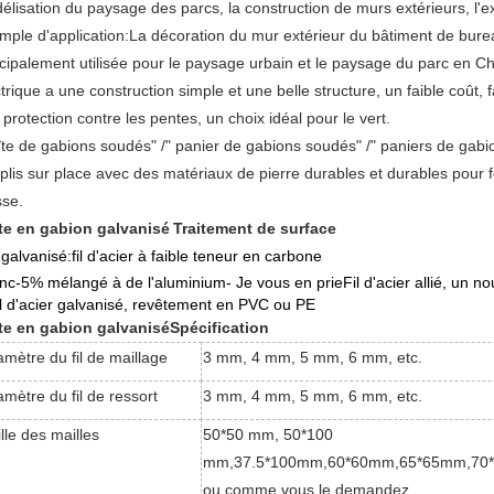
élisation du paysage des parcs, la construction de murs extérieurs, l'
mple d'application:La décoration du mur extérieur du bâtiment de burea
ncipalement utilisée pour le paysage urbain et le paysage du parc en 
trique a une construction simple et une belle structure, un faible coût, fa
protection contre les pentes, un choix idéal pour le vert.
îte de gabions soudés" /" panier de gabions soudés" /" paniers de gab
plis sur place avec des matériaux de pierre durables et durables pour 
se.
te en gabion galvanisé
Traitement de surface
l galvanisé:fil d'acier à faible teneur en carbone
inc-5% mélangé à de l'aluminium
- Je vous en prie
Fil d'acier allié, un 
fil d'acier galvanisé, revêtement en PVC ou PE
te en gabion galvanisé
Spécification
amètre du fil de maillage
3 mm, 4 mm, 5 mm, 6 mm, etc.
amètre du fil de ressort
3 mm, 4 mm, 5 mm, 6 mm, etc.
ille des mailles
50*50 mm, 50*100
mm,37.5*100mm,60*60mm,65*65mm,70
ou comme vous le demandez.