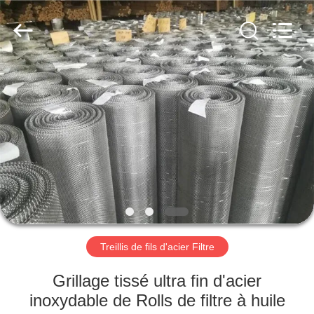
Anping
yuanhai
wire
mesh
products
Co.,
Ltd.
All
MAISON
Rights
Reserved.
PRODUITS
VR
SHOW
AU
SUJET
Treillis de fils d'acier Filtre
DE
Grillage tissé ultra fin d'acier
NOUS
inoxydable de Rolls de filtre à huile