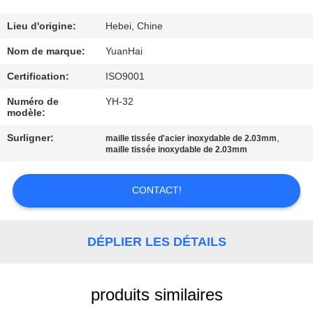
VISITE
Lieu d'origine:
Hebei, Chine
D'USINE
Nom de marque:
YuanHai
Certification:
ISO9001
CONTRÔLE
Numéro de
YH-32
modèle:
DE
QUALITÉ
Surligner:
,
maille tissée d'acier inoxydable de 2.03mm
maille tissée inoxydable de 2.03mm
CONTACTEZ-
CONTACT!
NOUS
DÉPLIER LES DÉTAILS
NOUVELLES
produits similaires
DEMANDEZ