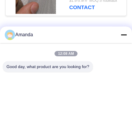
$1.8-5.9/㎡ MOQ:5 rouleaux
procédés continus
CONTACT
Catégories populaires
Tous
Amanda
emballage de tour en
Emballage structuré
12:08 AM
métal
par métal
Good day, what product are you looking for?
Emballage aléatoire
grillage en gabion
en métal
grille en acier de
Treillis de fils d'acier
passage couvert
Filtre
Protection d'antibuée
clôture en acier de
de grillage
palissade