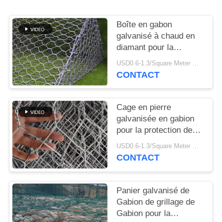
UNE
CITATION
Boîte en gabon
galvanisé à chaud en
diamant pour la
PLAN
protection contre les
USD0.6-1.3/Square Meter MOQ:100m2
DU
pentes 80*100 mm
CONTACT
SITE
Cage en pierre
PRIVACY
galvanisée en gabion
POLICY
pour la protection des
rivières 2*1*1m
USD0.6-1.3/Square Meter MOQ:50m2
CONTACT
Panier galvanisé de
Gabion de grillage de
Gabion pour la