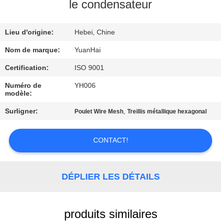
le condensateur
VISITE
Lieu d'origine:
Hebei, Chine
D'USINE
Nom de marque:
YuanHai
CONTRÔLE
Certification:
ISO 9001
DE
Numéro de
YH006
modèle:
QUALITÉ
Surligner:
,
Poulet Wire Mesh
Treillis métallique hexagonal
CONTACTEZ-
CONTACT!
NOUS
NOUVELLES
DÉPLIER LES DÉTAILS
DEMANDEZ
produits similaires