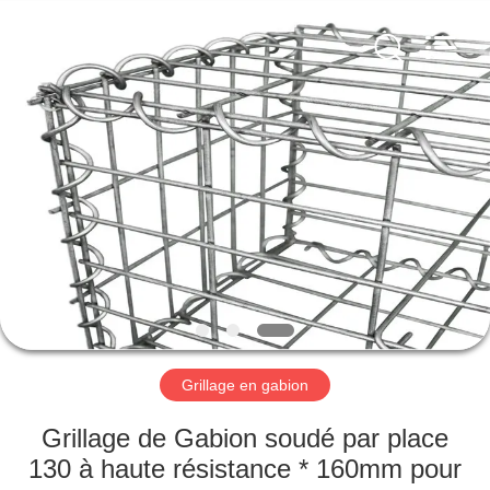
Anping
yuanhai
wire
mesh
products
Co.,
Ltd.
All
MAISON
Rights
Reserved.
PRODUITS
VR
SHOW
AU
SUJET
Grillage en gabion
DE
Grillage de Gabion soudé par place
NOUS
130 à haute résistance * 160mm pour