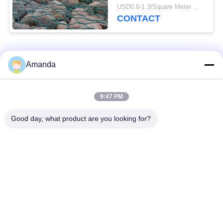
protection côtière
USD0.6-1.3/Square Meter MOQ:50 ensembles
3*1*1m
CONTACT
Catégories populaires
Tous
Amanda
emballage de tour en
Emballage structuré
9:47 PM
métal
par métal
Good day, what product are you looking for?
Emballage aléatoire
grillage en gabion
en métal
grille en acier de
Treillis de fils d'acier
passage couvert
Filtre
Protection d'antibuée
clôture en acier de