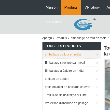
Maison
Produits
VR Show
Au
Nouvelles
Aperçu
Produits
emballage de tour en métal
TOUS LES PRODUITS
To
la
emballage de tour en métal
Emballage structuré par métal
Emballage aléatoire en métal
grillage en gabion
grille en acier de passage couvert
Treillis de fils d&#39;acier Filtre
Protection d'antibuée de grillage