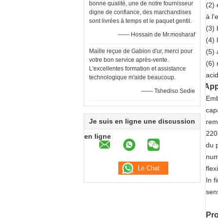
bonne qualité, une de notre fournisseur
(2)
digne de confiance, des marchandises
à l'
sont livrées à temps et le paquet gentil.
(3)
—— Hossain de Mr.mosharaf
(4) 
Maille reçue de Gabion d'ur, merci pour
(5) 
votre bon service après-vente.
(6) 
L'excellentes formation et assistance
acid
technologique m'aide beaucoup.
App
—— Tshediso Sedie
Emb
capa
Je suis en ligne une discussion
rem
220
en ligne
du p
num
flex
In f
sens
Pro