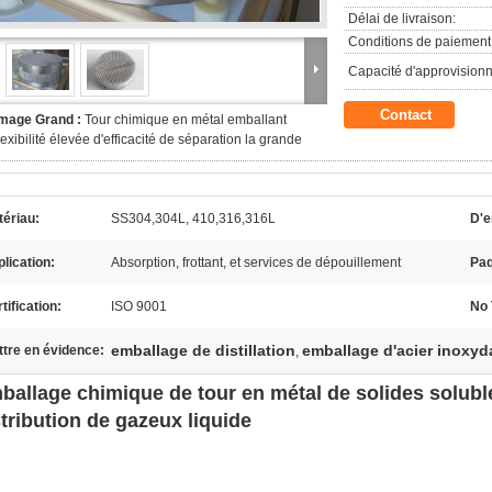
Délai de livraison:
Conditions de paiement
Capacité d'approvision
Contact
Image Grand :
Tour chimique en métal emballant
lexibilité élevée d'efficacité de séparation la grande
ériau:
SS304,304L, 410,316,316L
D'e
lication:
Absorption, frottant, et services de dépouillement
Paq
tification:
ISO 9001
No 
emballage de distillation
emballage d'acier inoxyd
tre en évidence:
,
ballage chimique de tour en métal de solides solubl
stribution de gazeux liquide