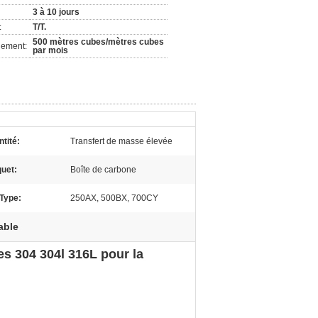
3 à 10 jours
:
T/T.
500 mètres cubes/mètres cubes
nement:
par mois
ntité:
Transfert de masse élevée
uet:
Boîte de carbone
Type:
250AX, 500BX, 700CY
able
es 304 304l 316L pour la