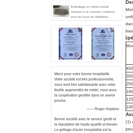
Des
Emballage en métal ondulé
Met
résistant à la corrosion moderne
uni
pour les tours de distillation
dans
bass
Spé
Mo
45
Merci pour votre bonne hospitalité.
35
Votre société est très professionnelle,
25
nous sont très satisfaisante avec votre
feuille augmentée de metel, nous aura
16
la coopération gentille dans un avenir
12
proche.
10
—— Roger Hopkins
Ava
Bonne société avec le service gentil et
(1) 
la réputation de haute qualité et élevée.
peu
Le grillage d'acier inoxydable est la