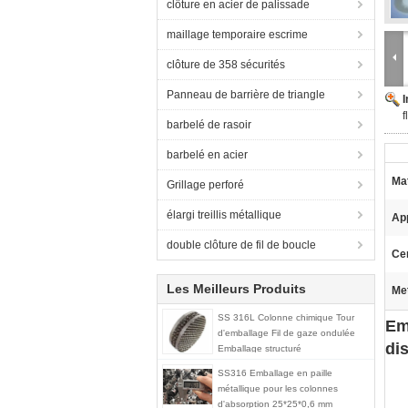
clôture en acier de palissade
maillage temporaire escrime
clôture de 358 sécurités
Panneau de barrière de triangle
f
barbelé de rasoir
barbelé en acier
Mat
Grillage perforé
élargi treillis métallique
App
double clôture de fil de boucle
Cer
Les Meilleurs Produits
Met
SS 316L Colonne chimique Tour
Em
d'emballage Fil de gaze ondulée
di
Emballage structuré
SS316 Emballage en paille
métallique pour les colonnes
d'absorption 25*25*0,6 mm