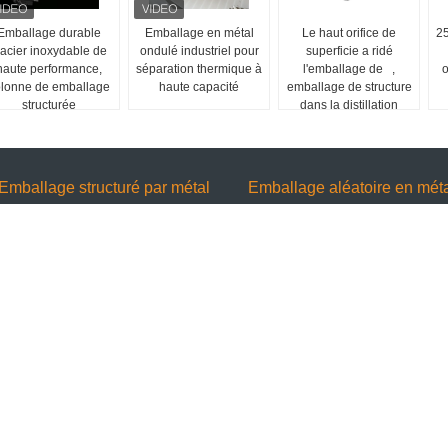
Emballage durable
Emballage en métal
Le haut orifice de
25
'acier inoxydable de
ondulé industriel pour
superficie a ridé
haute performance,
séparation thermique à
l'emballage de ,
o
olonne de emballage
haute capacité
emballage de structure
structurée
dans la distillation
Emballage structuré par métal
Emballage aléatoire en mét
Le métal d'écran en soie a structuré
Emballage d'anneau de cercueil en
des dimensions adaptées aux besoins
métal d'acier au carbone, acier
du client par emballage pour la
inoxydable 30mm d'anneau de
filtration/absorption
Raschig en métal
Le métal en aluminium a structuré
L'emballage aléatoire élevé de tour 
l'emballage autour de/mesure fil de
volume libre, cercueil d'acier
place pour l'absorption
inoxydable sonne 16mm
Plat perforé de emballage structuré par
anneau de cercueil en métal 304L,
métal ondulé grande superficie
emballage aléatoire de tour pour la
colonne de distillation 25mm
Matériel d'emballage de colonne de
distillation de capacité élevée,
emballage de l'acier inoxydable 304
emballage de coques de gaze de fil
transfert de masse élevée aléatoire 
la colonne 16mm d'emballage