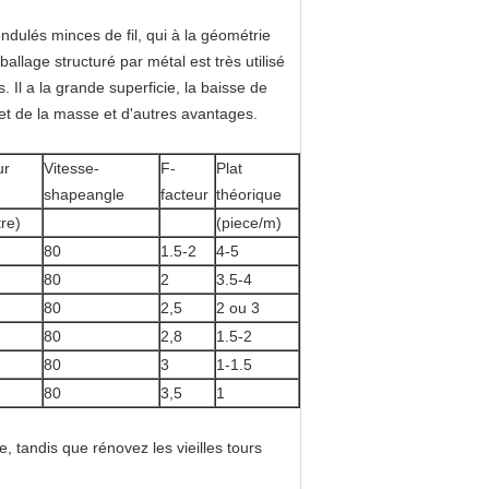
ndulés minces de fil, qui à la géométrie
llage structuré par métal est très utilisé
 Il a la grande superficie, la baisse de
r et de la masse et d'autres avantages.
ur
Vitesse-
F-
Plat
shapeangle
facteur
théorique
tre)
(piece/m)
80
1.5-2
4-5
80
2
3.5-4
80
2,5
2 ou 3
80
2,8
1.5-2
80
3
1-1.5
80
3,5
1
, tandis que rénovez les vieilles tours