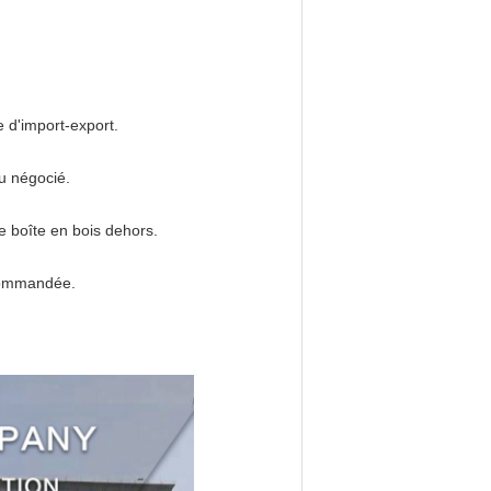
e d'import-export.
u négocié.
e boîte en bois dehors.
 commandée.