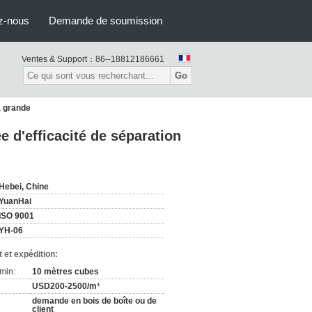
z-nous
Demande de soumission
Ventes & Support：
86--18812186661
Go
a grande
e d'efficacité de séparation
Hebei, Chine
YuanHai
ISO 9001
YH-06
 et expédition:
min:
10 mètres cubes
USD200-2500/m³
demande en bois de boîte ou de
client