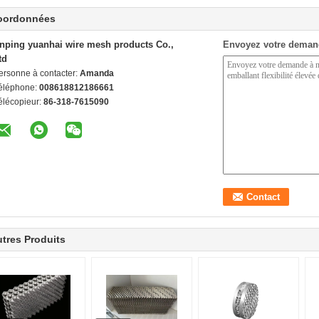
oordonnées
nping yuanhai wire mesh products Co.,
Envoyez votre deman
td
ersonne à contacter:
Amanda
éléphone:
008618812186661
élécopieur:
86-318-7615090
tres Produits