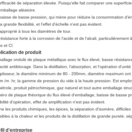
 efficacité de séparation élevée. Puisqu'elle fait comparer une superfic
emballage aléatoire.
 baisse de basse pression, qui mène pour réduire la consommation d'én
la grande flexibilité, et l'effet d'échelle n'est pas évident.
approprié à tous les diamètres de tour.
résistance forte à la corrosion de l'acide et de l'alcali, particulièremen
e et Cl.
lication de produit
allage ondulé de plaque métallique avec le flux élevé, basse résistanc
cité antiblocage. Dans la distillation, l'absorption, et l'opération d'unité
plisseur, le diamètre minimum de 80 - 200mm, diamètre maximum ont att
m /m .hr, la gamme de pression du vide à la haute pression. Est employ
étrole, produit pétrochimique, gaz naturel et tout autre emballage struct
éro de plaque théorique du flux élevé d'emballage, baisse de basse pr
ibilité d'opération, effet de amplification n'est pas évident.
ine les produits chimiques, les épices, la séparation d'isomère, difficiles
ibles à la chaleur et les produits de la distillation de grande pureté, sép
fil d'entreprise