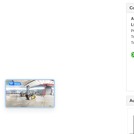
C
A
L
P
T
T
Au