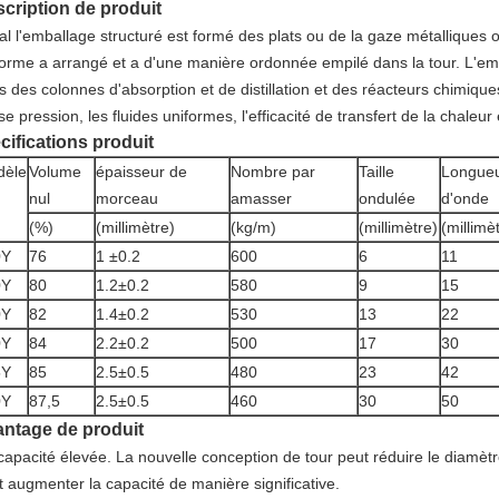
cription de produit
al l'emballage structuré est formé des plats ou de la gaze métalliques o
forme a arrangé et a d'une manière ordonnée empilé dans la tour. L'emba
 des colonnes d'absorption et de distillation et des réacteurs chimiques.
e pression, les fluides uniformes, l'efficacité de transfert de la chaleu
cifications produit
dèle
Volume
épaisseur de
Nombre par
Taille
Longue
nul
morceau
amasser
ondulée
d'onde
(%)
(millimètre)
(kg/m)
(millimètre)
(millimè
0Y
76
1 ±0.2
600
6
11
0Y
80
1.2±0.2
580
9
15
0Y
82
1.4±0.2
530
13
22
0Y
84
2.2±0.2
500
17
30
5Y
85
2.5±0.5
480
23
42
0Y
87,5
2.5±0.5
460
30
50
ntage de produit
capacité élevée. La nouvelle conception de tour peut réduire le diamètre
t augmenter la capacité de manière significative.