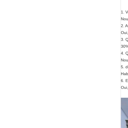
1.
V
Nou
2. A
Oui,
3. 
30%
4. 
Nou
5. d
Hab
6. E
Oui,