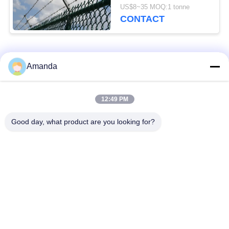
et de stockage
US$8~35 MOQ:1 tonne
CONTACT
Catégories populaires
Tous
Amanda
emballage de tour en
Emballage structuré
12:49 PM
métal
par métal
Good day, what product are you looking for?
Emballage aléatoire
grillage en gabion
en métal
grille en acier de
Treillis de fils d'acier
passage couvert
Filtre
Protection d'antibuée
clôture en acier de