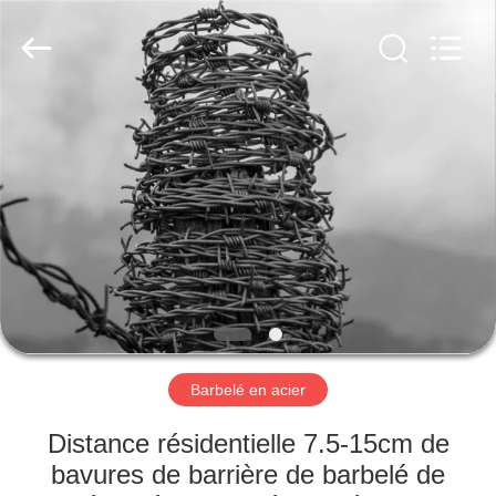
Anping
yuanhai
wire
mesh
products
Co.,
Ltd.
All
MAISON
Rights
Reserved.
PRODUITS
VR
SHOW
AU
SUJET
Barbelé en acier
DE
Distance résidentielle 7.5-15cm de
NOUS
bavures de barrière de barbelé de