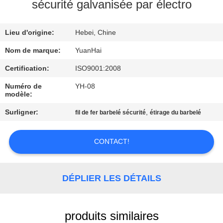
sécurité galvanisée par électro
VISITE
Lieu d'origine:
Hebei, Chine
D'USINE
Nom de marque:
YuanHai
CONTRÔLE
Certification:
ISO9001:2008
DE
Numéro de
YH-08
modèle:
QUALITÉ
Surligner:
,
fil de fer barbelé sécurité
étirage du barbelé
CONTACTEZ-
CONTACT!
NOUS
NOUVELLES
DÉPLIER LES DÉTAILS
DEMANDEZ
produits similaires