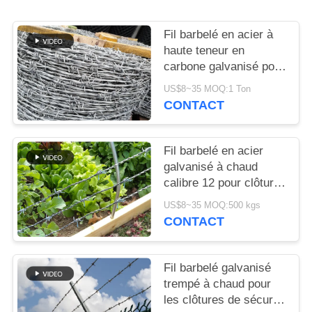
UNE
CITATION
Fil barbelé en acier à
haute teneur en
carbone galvanisé pour
PLAN
la sécurité périmétrique
US$8~35 MOQ:1 Ton
DU
CONTACT
SITE
Fil barbelé en acier
PRIVACY
galvanisé à chaud
POLICY
calibre 12 pour clôtures
de sécurité
US$8~35 MOQ:500 kgs
CONTACT
Fil barbelé galvanisé
trempé à chaud pour
les clôtures de sécurité