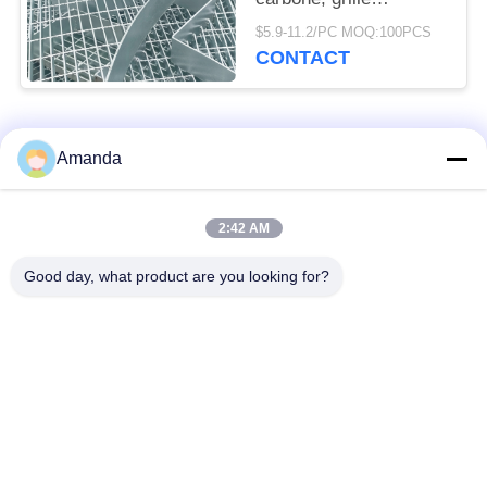
antidérapante pour
$5.9-11.2/PC MOQ:100PCS
plateforme industrielle
CONTACT
Catégories populaires
Tous
Amanda
emballage de tour en
Emballage structuré
2:42 AM
métal
par métal
Good day, what product are you looking for?
Emballage aléatoire
grillage en gabion
en métal
grille en acier de
Treillis de fils d'acier
passage couvert
Filtre