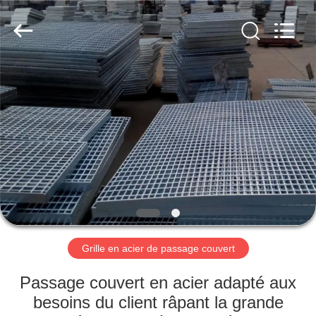
Anping
yuanhai
wire
mesh
products
Co.,
Ltd.
All
MAISON
Rights
Reserved.
PRODUITS
VR
SHOW
AU
SUJET
Grille en acier de passage couvert
DE
Passage couvert en acier adapté aux
NOUS
besoins du client râpant la grande