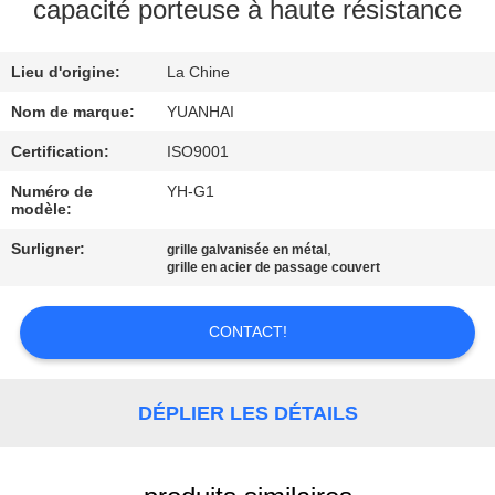
capacité porteuse à haute résistance
VISITE
Lieu d'origine:
La Chine
D'USINE
Nom de marque:
YUANHAI
CONTRÔLE
Certification:
ISO9001
DE
Numéro de
YH-G1
modèle:
QUALITÉ
Surligner:
,
grille galvanisée en métal
grille en acier de passage couvert
CONTACTEZ-
NOUS
CONTACT!
NOUVELLES
DÉPLIER LES DÉTAILS
DEMANDEZ