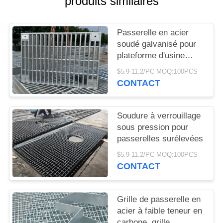
produits similaires
UNE
CITATION
Passerelle en acier
soudé galvanisé pour
PLAN
plateforme d'usine
DU
chimique
$5.9-11.2/PC MOQ:100PCS
SITE
CONTACT
PRIVACY
Soudure à verrouillage
sous pression pour
POLICY
passerelles surélevées
$5.9-11.2/PC MOQ:100PCS
CONTACT
Grille de passerelle en
acier à faible teneur en
carbone, grille