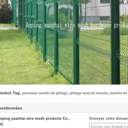
,
,
roduit Tag:
panneaux soudés de grillage
grillage lourd de mesure
barrière de 
oordonnées
nping yuanhai wire mesh products Co.,
Envoyez votre deman
td