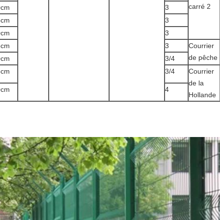
carré 2
0cm
3
3cm
3
0cm
3
3cm
3
Courrier
de pêche
0cm
3/4
3cm
3/4
Courrier
de la
0cm
4
Hollande