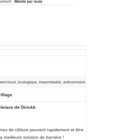
nement:
Illimité par mois
ent réuni, écologique, imperméable, anticorrosion
illage
le/axe de Dirickk
tèmes de clôture peuvent rapidement et être
a meilleure solution de barrière !