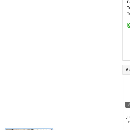
P
T
T
Au
ga
c