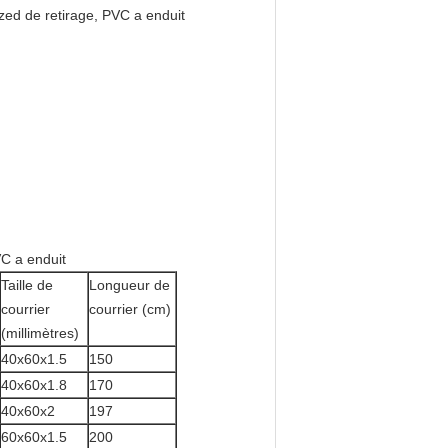
anized de retirage, PVC a enduit
VC a enduit
Taille de
Longueur de
courrier
courrier (cm)
(millimètres)
40x60x1.5
150
40x60x1.8
170
40x60x2
197
60x60x1.5
200