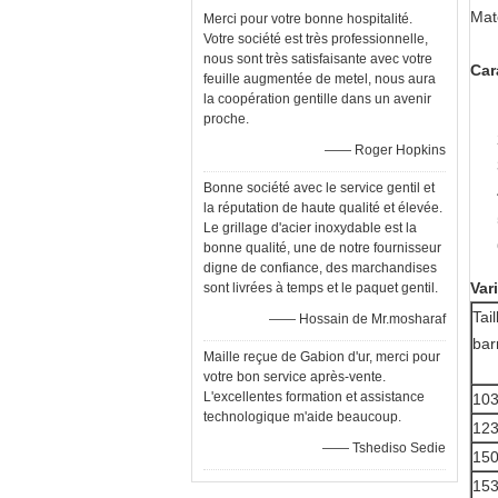
Maté
Merci pour votre bonne hospitalité.
Votre société est très professionnelle,
nous sont très satisfaisante avec votre
Car
feuille augmentée de metel, nous aura
la coopération gentille dans un avenir
proche.
—— Roger Hopkins
Bonne société avec le service gentil et
la réputation de haute qualité et élevée.
Le grillage d'acier inoxydable est la
bonne qualité, une de notre fournisseur
digne de confiance, des marchandises
Var
sont livrées à temps et le paquet gentil.
Tai
—— Hossain de Mr.mosharaf
bar
Maille reçue de Gabion d'ur, merci pour
votre bon service après-vente.
L'excellentes formation et assistance
10
technologique m'aide beaucoup.
12
—— Tshediso Sedie
15
15