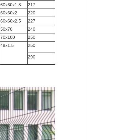
60x60x1.8
217
60x60x2
220
60x60x2.5
227
50x70
240
70x100
250
48x1.5
250
290