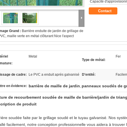
Capacité d'approvision
Contact
Image Grand :
Barrière enduite de jardin de grillage de
VC, maille verte en métal clôturant Nice l'aspect
ériel
Metal
Fer
Type de métal:
rmature:
issage de cadre:
Le PVC a enduit après galvanisé
D'entité:
Facilem
barrière de maille de jardin
panneaux soudés de gr
tre en évidence:
,
ture de recourbement soudée de maille de barrière/jardin de triang
cription de produit
rière soudée faite par le grillage soudé et le tuyau galvanisé. Nos sys
allé facilement, notre conception professionnelle vous aidera à trouver l