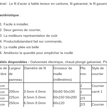
riel : Le fil d'acier à faible teneur en carbone, fil galvanisé, le fil gav
actéristique
:
Facile à installer,
Deux genres de courrier,
La meilleure représentation de coût
Products&standard fait sur commande,
La maille pliée est belle
Améliorez la quantité pour empêcher la rouille
iétés disponibles :
Galvanisée électrique, chaud-plongé galvanisé, P
lle de
Largeur
Diamètre de fil
Grosseur de
Plis
Style de
rière
de
maille
non.
courrier
panneau
(millimètres)
3cm
2
Courrier
200cm
3.5mm 4.0mm
50x50 50x100
carré 1
3cm
2
225cm
4.5mm 5.0mm
50x150 50x200
0cm
2/3
250cm
6.0mm 8.0mm
60x120
3cm
2/3
Courrier