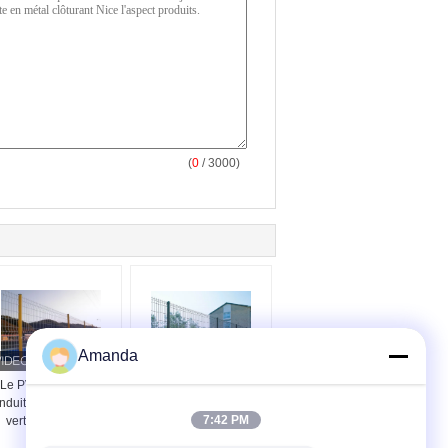
(
0
/ 3000)
Amanda
Le PVC de jardin a
Le PVC galvanisé
nduit 3d le fil incurvé
extérieur a enduit la
7:42 PM
vert Mesh Fence
barrière de
1.8*3.0m
recourbement Panels