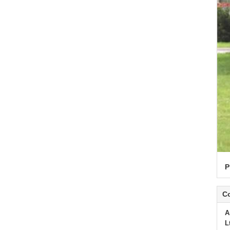
P
C
A
L