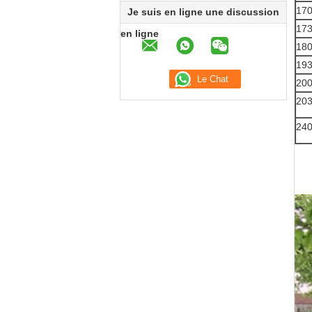
17
Je suis en ligne une discussion
17
en ligne
18
19
20
20
24