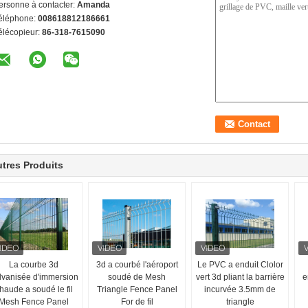
ersonne à contacter:
Amanda
éléphone:
008618812186661
élécopieur:
86-318-7615090
tres Produits
La courbe 3d
3d a courbé l'aéroport
Le PVC a enduit Clolor
lvanisée d'immersion
soudé de Mesh
vert 3d pliant la barrière
e
haude a soudé le fil
Triangle Fence Panel
incurvée 3.5mm de
Mesh Fence Panel
For de fil
triangle