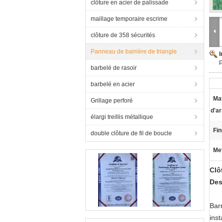
clôture en acier de palissade
maillage temporaire escrime
clôture de 358 sécurités
Panneau de barrière de triangle
P
barbelé de rasoir
barbelé en acier
Mat
Grillage perforé
d'a
élargi treillis métallique
Fin
double clôture de fil de boucle
Met
Clô
Des
Bar
inst