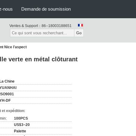
z-nous
Demande de soumission
Ventes & Support：
86--18003188651
Go
nt Nice l'aspect
lle verte en métal clôturant
La Chine
YUANHAI
ISO9001
YH-DF
 et expédition:
min:
100PCS
US$3~20
Palette