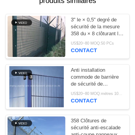
produits similaires
UNE
CITATION
3" le × 0,5" degré de
sécurité de la mesure
PLAN
358 du × 8 clôturant le
DU
PVC a enduit l'anti
US$20~80 MOQ:50 PCs
protection de vol de
SITE
CONTACT
couleur verte
PRIVACY
Anti installation
commode de barrière
POLICY
de sécurité de
l'ultraviolet 358 pour
US$20~80 MOQ:mètres 1000Square
l'aéroport
CONTACT
358 Clôtures de
sécurité anti-escalade
anti-coupe panneaux