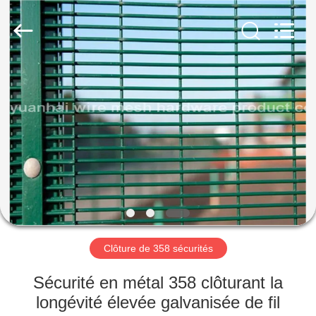
Anping
yuanhai
wire
mesh
products
Co.,
Ltd.
All
MAISON
Rights
Reserved.
PRODUITS
VR
SHOW
AU
SUJET
Clôture de 358 sécurités
DE
Sécurité en métal 358 clôturant la
NOUS
longévité élevée galvanisée de fil