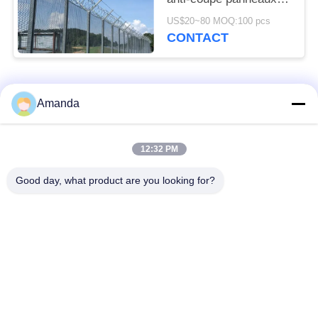
d'acier galvanisé
US$20~80 MOQ:100 pcs
CONTACT
Catégories populaires
Tous
Amanda
emballage de tour en
Emballage structuré
12:32 PM
métal
par métal
Good day, what product are you looking for?
Emballage aléatoire
grillage en gabion
en métal
grille en acier de
Treillis de fils d'acier
passage couvert
Filtre