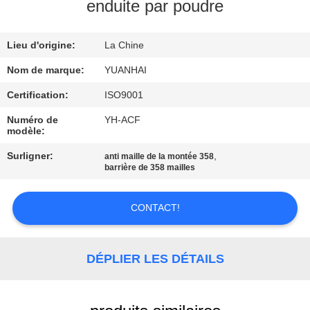
enduite par poudre
VISITE
Lieu d'origine:
La Chine
D'USINE
Nom de marque:
YUANHAI
CONTRÔLE
Certification:
ISO9001
DE
Numéro de
YH-ACF
modèle:
QUALITÉ
Surligner:
,
anti maille de la montée 358
barrière de 358 mailles
CONTACTEZ-
NOUS
CONTACT!
NOUVELLES
DÉPLIER LES DÉTAILS
DEMANDEZ