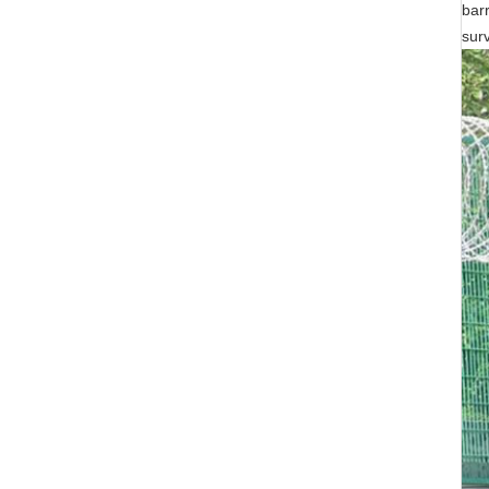
barr
surv