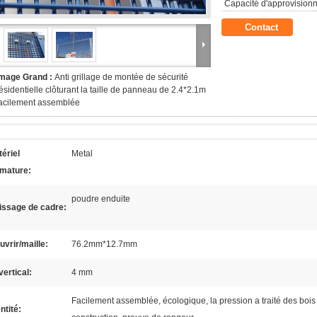
Capacité d'approvision
Contact
Image Grand :
Anti grillage de montée de sécurité
ésidentielle clôturant la taille de panneau de 2.4*2.1m
acilement assemblée
ériel
Metal
rmature:
poudre enduite
issage de cadre:
uvrir/maille:
76.2mm*12.7mm
 vertical:
4 mm
Facilement assemblée, écologique, la pression a traité des bois
ntité: