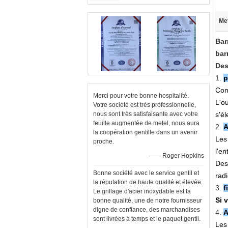
Met
Bar
bar
Des
1.
p
Cons
Merci pour votre bonne hospitalité.
L'o
Votre société est très professionnelle,
nous sont très satisfaisante avec votre
s'él
feuille augmentée de metel, nous aura
2.
A
la coopération gentille dans un avenir
Les
proche.
l'en
—— Roger Hopkins
Des
Bonne société avec le service gentil et
radi
la réputation de haute qualité et élevée.
3.
f
Le grillage d'acier inoxydable est la
Si 
bonne qualité, une de notre fournisseur
digne de confiance, des marchandises
4.
A
sont livrées à temps et le paquet gentil.
Les