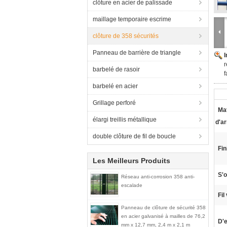
clôture en acier de palissade
maillage temporaire escrime
clôture de 358 sécurités
Panneau de barrière de triangle
r
barbelé de rasoir
f
barbelé en acier
Grillage perforé
Mat
élargi treillis métallique
d'a
double clôture de fil de boucle
Fin
Les Meilleurs Produits
S'o
Réseau anti-corrosion 358 anti-
escalade
Fil
Panneau de clôture de sécurité 358
en acier galvanisé à mailles de 76,2
D'e
mm x 12,7 mm, 2,4 m x 2,1 m