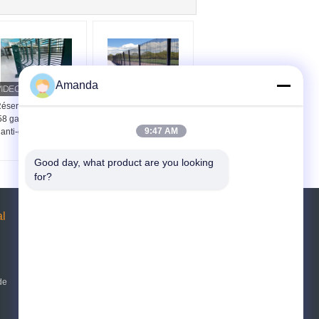
Amanda
éservoir de sécurité
Clôture de sécurité anti-
58 galvanisé à chaud
escalade 358 en treillis
9:47 AM
anti-escalade anti-
d'acier galvanisé 76,2
coupe
mm x 12,7 mm
Good day, what product are you looking 
for?
al
Demande de soumission
Envoyez
sgs
de