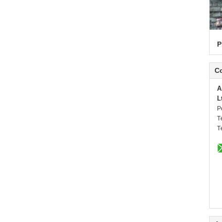
P
C
A
L
P
T
T