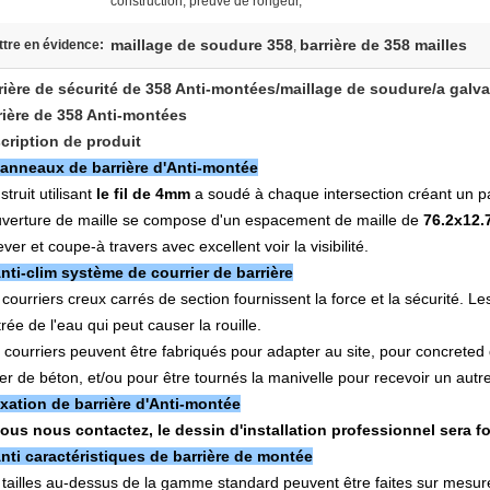
construction, preuve de rongeur,
maillage de soudure 358
barrière de 358 mailles
tre en évidence:
,
rière de sécurité de 358 Anti-montées/maillage de soudure/a galv
rière de 358 Anti-montées
cription de produit
anneaux de barrière d'Anti-montée
truit utilisant
le fil de 4mm
a soudé à chaque intersection créant un pa
uverture de maille se compose d'un espacement de maille de
76.2x12
ever et coupe-à travers avec excellent voir la visibilité.
nti-clim système de courrier de barrière
 courriers creux carrés de section fournissent la force et la sécurité. 
trée de l'eau qui peut causer la rouille.
 courriers peuvent être fabriqués pour adapter au site, pour concreted 
er de béton, et/ou pour être tournés la manivelle pour recevoir un autre
ixation de barrière d'Anti-montée
vous nous contactez, le dessin d'installation professionnel sera f
nti caractéristiques de barrière de montée
 tailles au-dessus de la gamme standard peuvent être faites sur mesure