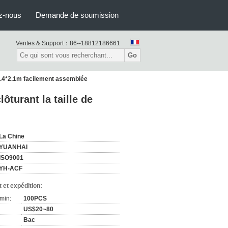
z-nous
Demande de soumission
Ventes & Support：
86--18812186661
Go
e 2.4*2.1m facilement assemblée
ôturant la taille de
La Chine
YUANHAI
ISO9001
YH-ACF
 et expédition:
min:
100PCS
US$20~80
Bac