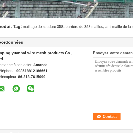
,
,
roduit Tag:
maillage de soudure 358
barrière de 358 mailles
anti maille de l
oordonnées
nping yuanhai wire mesh products Co.,
Envoyez votre deman
td
ersonne à contacter:
Amanda
éléphone:
008618812186661
élécopieur:
86-318-7615090