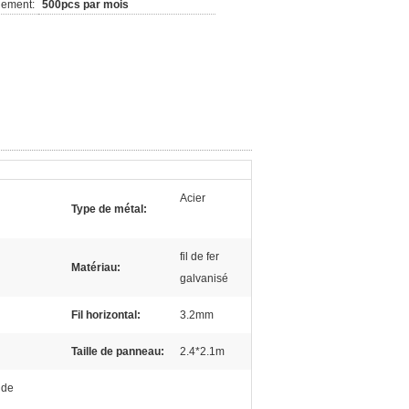
nement:
500pcs par mois
Acier
Type de métal:
fil de fer
Matériau:
galvanisé
Fil horizontal:
3.2mm
Taille de panneau:
2.4*2.1m
 de