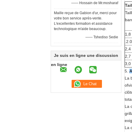
—— Hossain de Mr.mosharaf
Tai
Tail
Maille reçue de Gabion d'ur, merci pour
votre bon service après-vente.
bar
L'excellentes formation et assistance
technologique m'aide beaucoup.
1,8
—— Tshediso Sedie
.2.0
2,4
Je suis en ligne une discussion
2,7
3,0
en ligne
5.
A
La 
ofv
clô
tota
La c
gril
exi
La 