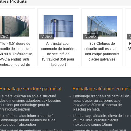
tres Produits
" le × 0,5" degré de
Anti installation
358 Clôtures de
R
écurité de la mesure
commode de barrière
sécurité anti-escalade
3
8 du × 8 clôturant le
de sécurité de
anti-coupe panneaux
PVC a enduit l'anti
l'ultraviolet 358 pour
d'acier galvanisé
protection de vol de
l'aéroport
couleur verte
Emballage structuré par métal
Emballage aléatoire en mét
Le métal d'écran en soie a structuré
Emballage d'anneau de cercueil en
des dimensions adaptées aux besoins
métal d'acier au carbone, acier
du client par emballage pour la
inoxydable 30mm d'anneau de
filtration/absorption
Raschig en métal
Le métal en aluminium a structuré
L'emballage aléatoire élevé de tour 
l'emballage autour de/mesure fil de
volume libre, cercueil d'acier
place pour l'absorption
inoxydable sonne 16mm