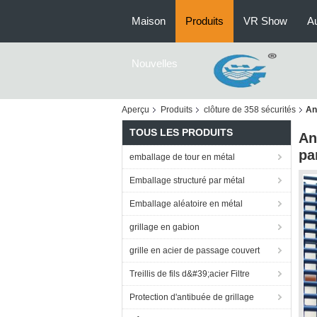
Maison
Produits
VR Show
Au
Nouvelles
Aperçu
Produits
clôture de 358 sécurités
An
TOUS LES PRODUITS
An
pa
emballage de tour en métal
Emballage structuré par métal
Emballage aléatoire en métal
grillage en gabion
grille en acier de passage couvert
Treillis de fils d&#39;acier Filtre
Protection d'antibuée de grillage