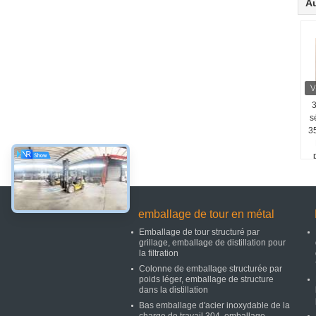
Au
3
s
35
emballage de tour en métal
Emballage de tour structuré par
grillage, emballage de distillation pour
la filtration
Colonne de emballage structurée par
poids léger, emballage de structure
dans la distillation
Bas emballage d'acier inoxydable de la