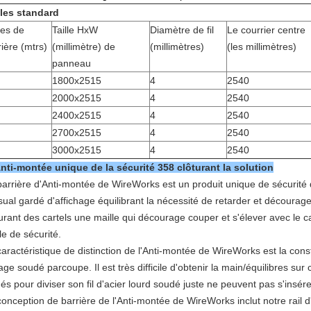
lles standard
les de
Taille HxW
Diamètre de fil
Le courrier centre
rière (mtrs)
(millimètre) de
(millimètres)
(les millimètres)
panneau
1800x2515
4
2540
2000x2515
4
2540
2400x2515
4
2540
2700x2515
4
2540
3000x2515
4
2540
nti-montée unique de la sécurité 358 clôturant la solution
barrière d'Anti-montée de WireWorks est un produit unique de sécurité 
isual gardé d'affichage équilibrant la nécessité de retarder et décour
turant des cartels une maille qui décourage couper et s'élever avec le 
le de sécurité.
aractéristique de distinction de l'Anti-montée de WireWorks est la const
lage soudé parcoupe. Il est très difficile d'obtenir la main/équilibres su
gés pour diviser son fil d'acier lourd soudé juste ne peuvent pas s'insé
conception de barrière de l'Anti-montée de WireWorks inclut notre rail