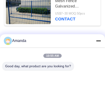
Mesh Fence
Galvanized
Construction Fencing
US$7~30 MOQ:50pcs
CONTACT
Catégories populaires
Tous
Amanda
emballage de tour en
Emballage structuré
10:55 AM
métal
par métal
Good day, what product are you looking for?
Emballage aléatoire
grillage en gabion
en métal
grille en acier de
Treillis de fils d'acier
passage couvert
Filtre