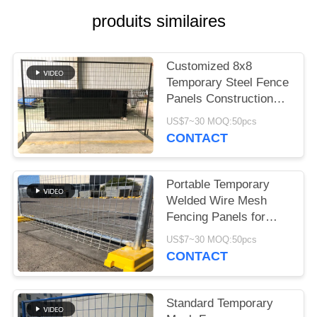
UNE
produits similaires
CITATION
Customized 8x8
PLAN
Temporary Steel Fence
DU
Panels Construction
protection
SITE
US$7~30 MOQ:50pcs
CONTACT
PRIVACY
POLICY
Portable Temporary
Welded Wire Mesh
Fencing Panels for
Events
US$7~30 MOQ:50pcs
CONTACT
Standard Temporary