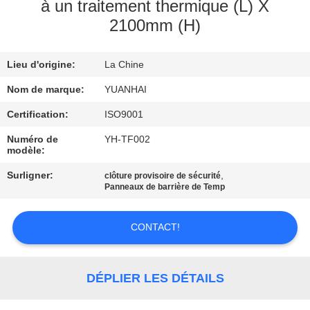
à un traitement thermique (L) X
2100mm (H)
VISITE
D'USINE
Lieu d'origine:
La Chine
CONTRÔLE
Nom de marque:
YUANHAI
DE
Certification:
ISO9001
QUALITÉ
Numéro de
YH-TF002
modèle:
Surligner:
,
clôture provisoire de sécurité
CONTACTEZ-
Panneaux de barrière de Temp
NOUS
CONTACT!
NOUVELLES
DÉPLIER LES DÉTAILS
DEMANDEZ