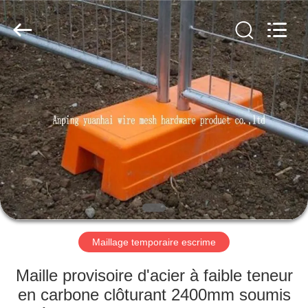
Anping
yuanhai
wire
mesh
products
Co.,
Ltd.
All
MAISON
Rights
Reserved.
PRODUITS
VR
SHOW
AU
SUJET
Maillage temporaire escrime
DE
Maille provisoire d'acier à faible teneur
NOUS
en carbone clôturant 2400mm soumis