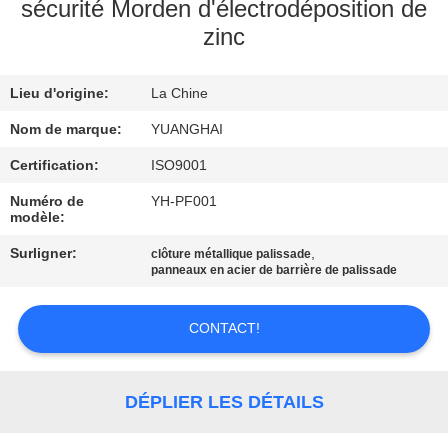
sécurité Morden d'électrodéposition de
zinc
VISITE
D'USINE
Lieu d'origine:
La Chine
CONTRÔLE
Nom de marque:
YUANGHAI
DE
Certification:
ISO9001
QUALITÉ
Numéro de
YH-PF001
modèle:
Surligner:
,
clôture métallique palissade
CONTACTEZ-
panneaux en acier de barrière de palissade
NOUS
CONTACT!
NOUVELLES
DÉPLIER LES DÉTAILS
DEMANDEZ