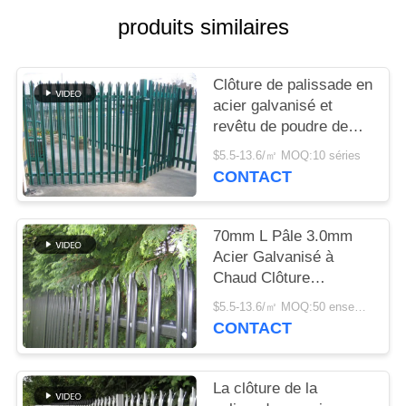
UNE
produits similaires
CITATION
Clôture de palissade en
PLAN
acier galvanisé et
DU
revêtu de poudre de
type W/D pour une
SITE
$5.5-13.6/㎡ MOQ:10 séries
sécurité élevée
CONTACT
PRIVACY
POLICY
70mm L Pâle 3.0mm
Acier Galvanisé à
Chaud Clôture
Palissade pour
$5.5-13.6/㎡ MOQ:50 ensembles
Sécurité Résidentielle
CONTACT
La clôture de la