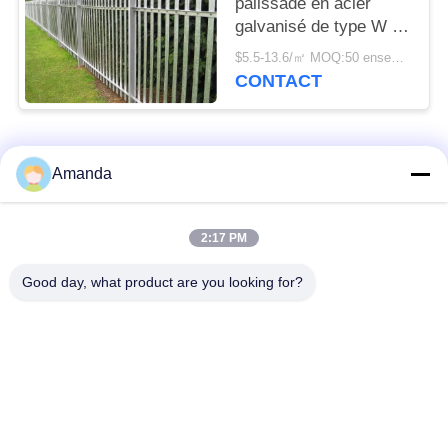
palissade en acier
galvanisé de type W /
D est de 2,5*2,75 m.
$5.5-13.6/㎡ MOQ:50 ensembles
CONTACT
Catégories populaires
Tous
Amanda
emballage de tour en
Emballage structuré
2:17 PM
métal
par métal
Good day, what product are you looking for?
Emballage aléatoire
grillage en gabion
en métal
grille en acier de
Treillis de fils d'acier
passage couvert
Filtre