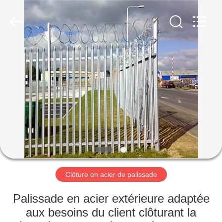
Anping
yuanhai
wire
mesh
products
Co.,
Ltd.
All
MAISON
Rights
Reserved.
PRODUITS
VR
SHOW
AU
SUJET
Clôture en acier de palissade
DE
Palissade en acier extérieure adaptée
NOUS
aux besoins du client clôturant la