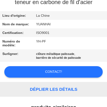
teneur en carbone de fil d'acier
VISITE
Lieu d'origine:
La Chine
D'USINE
Nom de marque:
YUANHAI
CONTRÔLE
Certification:
ISO9001
DE
Numéro de
YH-PF
modèle:
QUALITÉ
Surligner:
,
clôture métallique palissade
barrière de sécurité de palissade
CONTACTEZ-
NOUS
CONTACT!
NOUVELLES
DÉPLIER LES DÉTAILS
DEMANDEZ