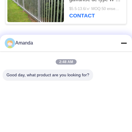
D est de 2,5*2,75 m.
$5.5-13.6/㎡ MOQ:50 ensembles
CONTACT
Catégories populaires
Tous
Amanda
emballage de tour en
Emballage structuré
2:48 AM
métal
par métal
Good day, what product are you looking for?
Emballage aléatoire
grillage en gabion
en métal
grille en acier de
Treillis de fils d'acier
passage couvert
Filtre