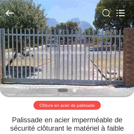
Anping
yuanhai
wire
mesh
products
Co.,
Ltd.
All
MAISON
Rights
Reserved.
PRODUITS
VR
SHOW
AU
SUJET
Clôture en acier de palissade
DE
Palissade en acier imperméable de
NOUS
sécurité clôturant le matériel à faible