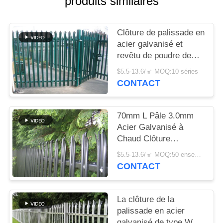
produits similaires
UNE
CITATION
Clôture de palissade en
acier galvanisé et
PLAN
revêtu de poudre de
DU
type W/D pour une
$5.5-13.6/㎡ MOQ:10 séries
sécurité élevée
SITE
CONTACT
PRIVACY
70mm L Pâle 3.0mm
Acier Galvanisé à
POLICY
Chaud Clôture
Palissade pour
$5.5-13.6/㎡ MOQ:50 ensembles
Sécurité Résidentielle
CONTACT
La clôture de la
palissade en acier
galvanisé de type W /