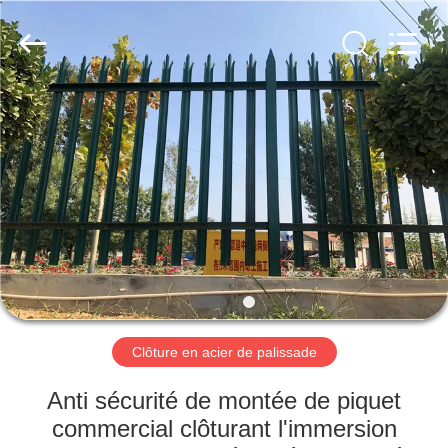
Anping
yuanhai
wire
mesh
products
Co.,
Ltd.
All
MAISON
Rights
Reserved.
PRODUITS
VR
SHOW
AU
SUJET
Clôture en acier de palissade
DE
Anti sécurité de montée de piquet
NOUS
commercial clôturant l'immersion