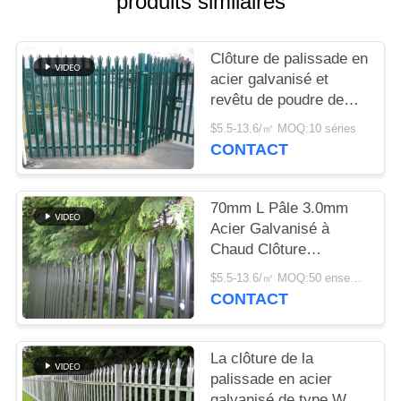
produits similaires
UNE
CITATION
Clôture de palissade en
acier galvanisé et
PLAN
revêtu de poudre de
DU
type W/D pour une
$5.5-13.6/㎡ MOQ:10 séries
sécurité élevée
SITE
CONTACT
PRIVACY
70mm L Pâle 3.0mm
Acier Galvanisé à
POLICY
Chaud Clôture
Palissade pour
$5.5-13.6/㎡ MOQ:50 ensembles
Sécurité Résidentielle
CONTACT
La clôture de la
palissade en acier
galvanisé de type W /