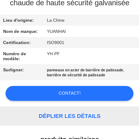
chaude de haute sécurité galvanisée
VISITE
Lieu d'origine:
La Chine
D'USINE
Nom de marque:
YUANHAI
CONTRÔLE
Certification:
ISO9001
DE
Numéro de
YH-PF
modèle:
QUALITÉ
Surligner:
,
panneaux en acier de barrière de palissade
barrière de sécurité de palissade
CONTACTEZ-
NOUS
CONTACT!
NOUVELLES
DÉPLIER LES DÉTAILS
DEMANDEZ