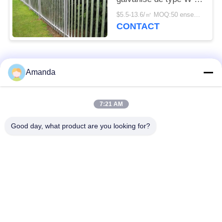
D est de 2,5*2,75 m.
$5.5-13.6/㎡ MOQ:50 ensembles
CONTACT
Catégories populaires
Tous
Amanda
emballage de tour en
Emballage structuré
7:21 AM
métal
par métal
Good day, what product are you looking for?
Emballage aléatoire
grillage en gabion
en métal
grille en acier de
Treillis de fils d'acier
passage couvert
Filtre