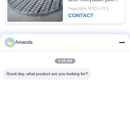
une séparation
Négociable MOQ:1 PCS
gazeuse-liquide
CONTACT
efficace et une
résistance à la
corrosion
Catégories populaires
Tous
Amanda
emballage de tour en
Emballage structuré
5:36 AM
métal
par métal
Good day, what product are you looking for?
Emballage aléatoire
grillage en gabion
en métal
grille en acier de
Treillis de fils d'acier
passage couvert
Filtre