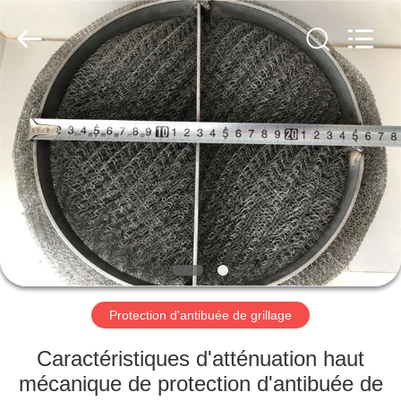
Anping
yuanhai
wire
mesh
products
Co.,
Ltd.
All
MAISON
Rights
Reserved.
PRODUITS
VR
SHOW
AU
SUJET
Protection d'antibuée de grillage
DE
Caractéristiques d'atténuation haut
NOUS
mécanique de protection d'antibuée de