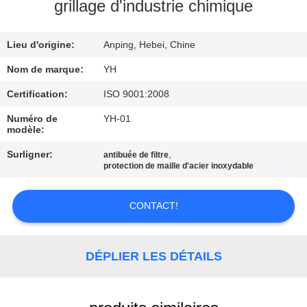
grillage d'industrie chimique
VISITE
Lieu d'origine:
Anping, Hebei, Chine
D'USINE
Nom de marque:
YH
CONTRÔLE
Certification:
ISO 9001:2008
DE
Numéro de
YH-01
modèle:
QUALITÉ
Surligner:
,
antibuée de filtre
protection de maille d'acier inoxydable
CONTACTEZ-
NOUS
CONTACT!
NOUVELLES
DÉPLIER LES DÉTAILS
DEMANDEZ