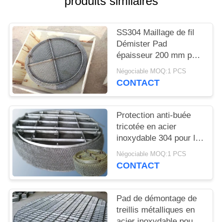
produits similaires
UNE
CITATION
SS304 Maillage de fil
Démister Pad
PLAN
épaisseur 200 mm pour
DU
la tour chimique
Négociable MOQ:1 PCS
SITE
CONTACT
PRIVACY
Protection anti-buée
tricotée en acier
POLICY
inoxydable 304 pour la
séparation gaz-liquide
Négociable MOQ:1 PCS
CONTACT
Pad de démontage de
treillis métalliques en
acier inoxydable pour