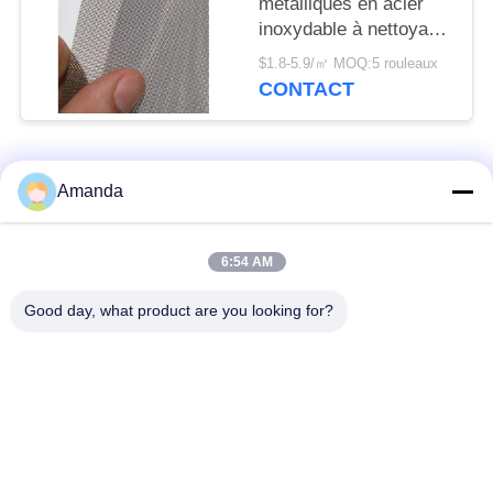
métalliques en acier
inoxydable à nettoyage
automatique pour
$1.8-5.9/㎡ MOQ:5 rouleaux
procédés continus
CONTACT
Catégories populaires
Tous
Amanda
emballage de tour en
Emballage structuré
6:54 AM
métal
par métal
Good day, what product are you looking for?
Emballage aléatoire
grillage en gabion
en métal
grille en acier de
Treillis de fils d'acier
passage couvert
Filtre