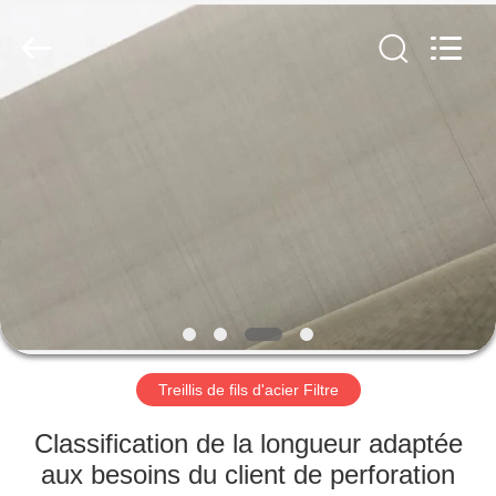
Anping
yuanhai
wire
mesh
products
Co.,
Ltd.
All
MAISON
Rights
Reserved.
PRODUITS
VR
SHOW
AU
SUJET
Treillis de fils d'acier Filtre
DE
Classification de la longueur adaptée
NOUS
aux besoins du client de perforation