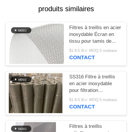
UNE
produits similaires
CITATION
Filtres à treillis en acier
PLAN
inoxydable Écran en
DU
tissu pour tamis de
laboratoire SUS304
SITE
$1.8-5.9/㎡ MOQ:5 rouleaux
CONTACT
PRIVACY
POLICY
SS316 Filtre à treillis
en acier inoxydable
pour filtration
industrielle 200 treillis
$1.8-5.9/㎡ MOQ:5 rouleaux
CONTACT
Filtres à treillis