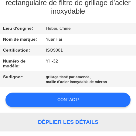
rectangulaire de filtre de grillage d'acier
inoxydable
VISITE
D'USINE
Lieu d'origine:
Hebei, Chine
CONTRÔLE
Nom de marque:
YuanHai
DE
Certification:
ISO9001
QUALITÉ
Numéro de
YH-32
modèle:
Surligner:
,
grillage tissé par amende
CONTACTEZ-
maille d'acier inoxydable de micron
NOUS
CONTACT!
NOUVELLES
DÉPLIER LES DÉTAILS
DEMANDEZ